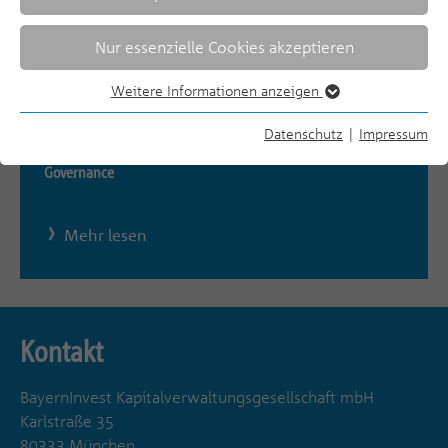
Unsere Teams
Nur essenzielle Cookies akzeptieren
Weitere Informationen anzeigen
Mehr lesen
Datenschutz
|
Impressum
Governance
Mehr lesen
Kontakt
BayernInvest Kapitalverwaltungsgesellschaft mbH
Karlstraße 35
80333 München