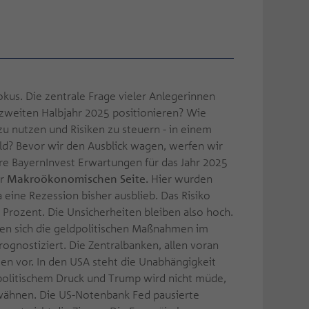
okus. Die zentrale Frage vieler Anlegerinnen
m zweiten Halbjahr 2025 positionieren? Wie
zu nutzen und Risiken zu steuern - in einem
ld? Bevor wir den Ausblick wagen, werfen wir
ere BayernInvest Erwartungen für das Jahr 2025
er
Makroökonomischen Seite.
Hier wurden
 eine Rezession bisher ausblieb. Das Risiko
0 Prozent. Die Unsicherheiten bleiben also hoch.
ten sich die geldpolitischen Maßnahmen im
ognostiziert. Die Zentralbanken, allen voran
n vor. In den USA steht die Unabhängigkeit
olitischem Druck und Trump wird nicht müde,
rwähnen. Die US-Notenbank Fed pausierte