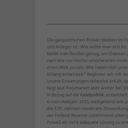
Die geopolitischen Risiken bleiben im F
und Anleger ist: Wie sollte man sich i
bleibt man flexibel genug, um Chancen 
nach wie vor höchst unsichereren Umfe
einen Blick zurück: Wie haben sich uns
bislang entwickelt? Beginnen wir mit d
unsere Erwartungen teilweise erfüllt, da
liegt laut Polymarket aber weiter bei 3
In Bezug auf die
Geldpolitik
, entwickel
ersten Halbjahr 2025 weitgehend wie pr
die EZB, nahmen moderate Zinssenkunge
der Federal Reserve zunehmend unter p
Powell als nicht adäquate Lösung zu e