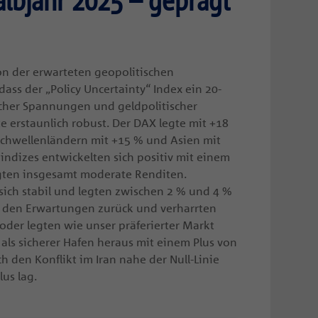
albjahr 2025 – geprägt
on der erwarteten geopolitischen
dass der „Policy Uncertainty“ Index ein 20-
ischer Spannungen und geldpolitischer
e erstaunlich robust. Der DAX legte mit +18
 Schwellenländern mit +15 % und Asien mit
indizes entwickelten sich positiv mit einem
igten insgesamt moderate Renditen.
ich stabil und legten zwischen 2 % und 4 %
er den Erwartungen zurück und verharrten
e oder legten wie unser präferierter Markt
 als sicherer Hafen heraus mit einem Plus von
 den Konflikt im Iran nahe der Null-Linie
us lag.