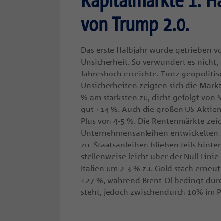
Kapitalmärkte 1. H
von Trump 2.0.
Das erste Halbjahr wurde getrieben v
Unsicherheit. So verwundert es nicht, 
Jahreshoch erreichte. Trotz geopolit
Unsicherheiten zeigten sich die Märkt
% am stärksten zu, dicht gefolgt von
gut +14 %. Auch die großen US-Aktien
Plus von 4-5 %. Die Rentenmärkte ze
Unternehmensanleihen entwickelten s
zu. Staatsanleihen blieben teils hint
stellenweise leicht über der Null-Lini
Italien um 2-3 % zu. Gold stach erneut
+27 %, während Brent-Öl bedingt durch
steht, jedoch zwischendurch 10% im Pl