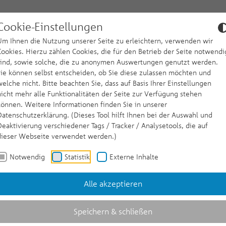
Cookie-Einstellungen
Um Ihnen die Nutzung unserer Seite zu erleichtern, verwenden wir
Cookies. Hierzu zählen Cookies, die für den Betrieb der Seite notwendi
sind, sowie solche, die zu anonymen Auswertungen genutzt werden.
Meinung
Nachhaltigkeit
Presse
Karriere
nlagelösungen"
Submenu for "Markt & Meinung"
Submenu for "Nachhaltigkeit"
Submenu for "Presse"
Submenu for "Kar
Sie können selbst entscheiden, ob Sie diese zulassen möchten und
welche nicht. Bitte beachten Sie, dass auf Basis Ihrer Einstellungen
nicht mehr alle Funktionalitäten der Seite zur Verfügung stehen
er Juli 2025 – 03.07.2025
können. Weitere Informationen finden Sie in unserer
Datenschutzerklärung. (Dieses Tool hilft Ihnen bei der Auswahl und
Deaktivierung verschiedener Tags / Tracker / Analysetools, die auf
dieser Webseite verwendet werden.)
italmarktjahr.
Notwendig
Statistik
Externe Inhalte
herheit und
Alle akzeptieren
ie sollten sich
Speichern & schließen